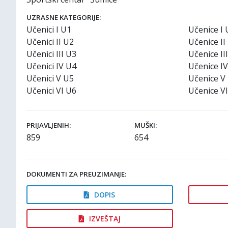
UZRASNE KATEGORIJE:
Učenici I U1
Učenice I 
Učenici II U2
Učenice II
Učenici III U3
Učenice II
Učenici IV U4
Učenice I
Učenici V U5
Učenice V
Učenici VI U6
Učenice V
PRIJAVLJENIH:
MUŠKI:
859
654
DOKUMENTI ZA PREUZIMANJE:
DOPIS
IZVEŠTAJ