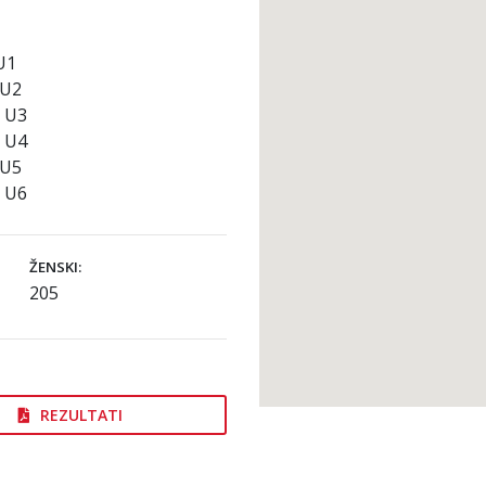
U1
 U2
I U3
V U4
 U5
I U6
ŽENSKI:
205
REZULTATI